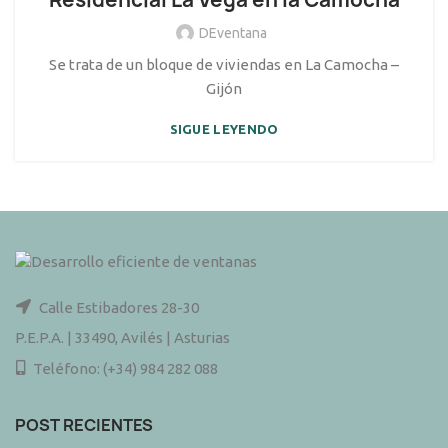
DEventana
Se trata de un bloque de viviendas en La Camocha –
Gijón
SIGUE LEYENDO
Calle Estibadores 28-30
P.E.P.A. | 33490, Avilés | Asturias
Teléfono: (+34) 984 282 088
POST RECIENTES